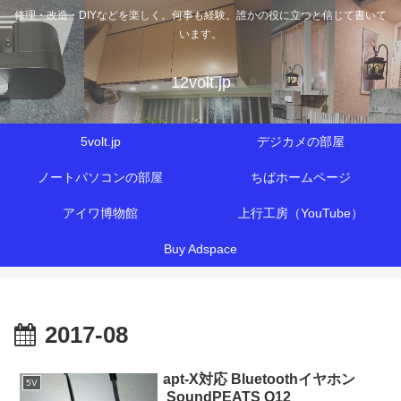
修理・改造・DIYなどを楽しく。何事も経験。誰かの役に立つと信じて書いて
います。
12volt.jp
5volt.jp
デジカメの部屋
ノートパソコンの部屋
ちばホームページ
アイワ博物館
上行工房（YouTube）
Buy Adspace
2017-08
apt-X対応 Bluetoothイヤホン
5V
SoundPEATS Q12