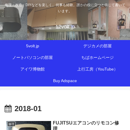
修理・改造・DIYなどを楽しく。何事も経験。誰かの役に立つと信じて書いて
います。
12volt.jp
5volt.jp
デジカメの部屋
ノートパソコンの部屋
ちばホームページ
アイワ博物館
上行工房（YouTube）
Buy Adspace
2018-01
FUJITSUエアコンのリモコン修
修理
理