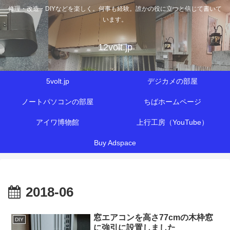
修理・改造・DIYなどを楽しく。何事も経験。誰かの役に立つと信じて書いて
います。
12volt.jp
5volt.jp
デジカメの部屋
ノートパソコンの部屋
ちばホームページ
アイワ博物館
上行工房（YouTube）
Buy Adspace
2018-06
窓エアコンを高さ77cmの木枠窓
DIY
に強引に設置しました