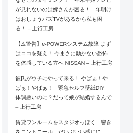
が見れないのは嫁さんが困る！ 年明け
はおしょうバズTVがあるから私も困
る！ – 上行工房
【⚠️警告】e-POWERシステム故障 まず
はココを疑え！ 今まさに動かない恐怖
を体感している方へ NISSAN – 上行工房
彼氏がウチにやって来る！ やばぁ！や
ばぁ！やばぁ！ 緊急セルフ壁紙DIY
体調悪いのに？だって娘が結婚するんで
– 上行工房
賃貸ワンルームをスタジオっぽく 響き
をコントロール だいぶいい感じに