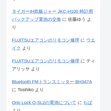
タイガーIH炊飯ジャー JKC-H100 時計用
バックアップ電池の交換
に
佐藤ゆう
よ
り
FUJITSUエアコンのリモコン修理
に
ウエ
イク
より
FUJITSUエアコンのリモコン修理
に
ティ
アリッサ
より
Bluetooth FMトランスミッター BH347A
に
Tosihiko
より
Qrio Lock Q-SL2の電池について
に
ちば
より