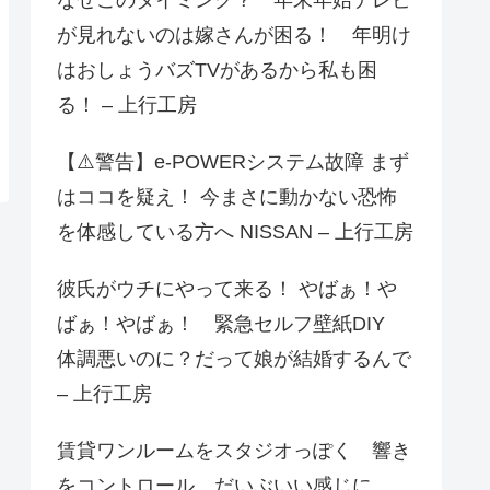
が見れないのは嫁さんが困る！ 年明け
はおしょうバズTVがあるから私も困
る！ – 上行工房
【⚠️警告】e-POWERシステム故障 まず
はココを疑え！ 今まさに動かない恐怖
を体感している方へ NISSAN – 上行工房
彼氏がウチにやって来る！ やばぁ！や
ばぁ！やばぁ！ 緊急セルフ壁紙DIY
体調悪いのに？だって娘が結婚するんで
– 上行工房
賃貸ワンルームをスタジオっぽく 響き
をコントロール だいぶいい感じに