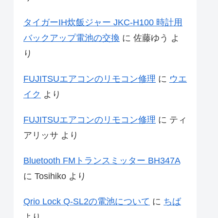
タイガーIH炊飯ジャー JKC-H100 時計用
バックアップ電池の交換
に
佐藤ゆう
よ
り
FUJITSUエアコンのリモコン修理
に
ウエ
イク
より
FUJITSUエアコンのリモコン修理
に
ティ
アリッサ
より
Bluetooth FMトランスミッター BH347A
に
Tosihiko
より
Qrio Lock Q-SL2の電池について
に
ちば
より