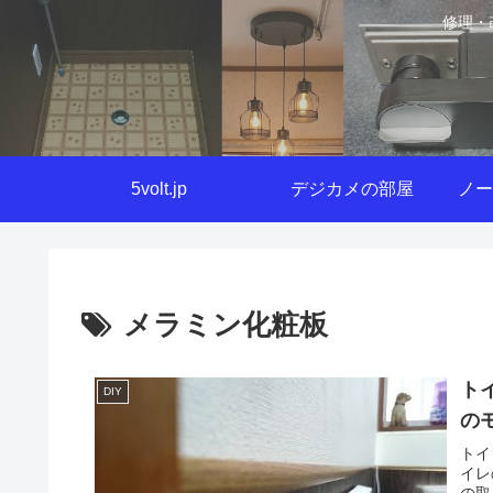
修理・
5volt.jp
デジカメの部屋
ノー
メラミン化粧板
ト
DIY
の
トイ
イレ
の取