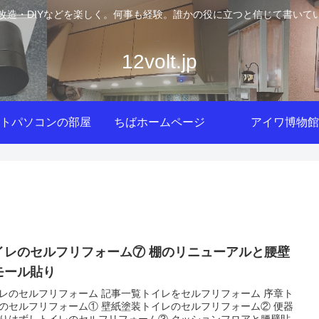
改造・DIYなどを楽しく。何事も経験。誰かの役に立つと信じて書いて
12volt.jp
トパソコンの部屋
ちばホームページ
アイワ博物館
イレのセルフリフォーム⑦ 棚のリニューアルと腰壁
モール貼り
レのセルフリフォーム 記事一覧トイレをセルフリフォーム 序章ト
のセルフリフォーム① 壁紙塗装トイレのセルフリフォーム② 便器
りはずしトイレのセルフリフォーム③ クッションフロアと腰壁貼