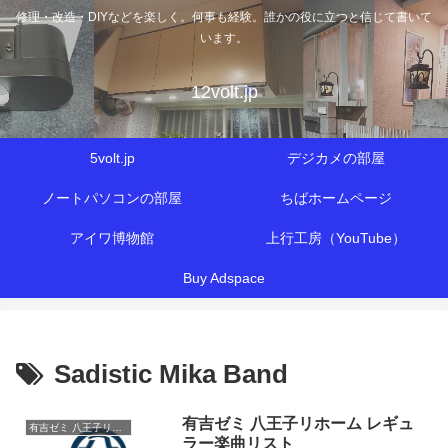
修理・改造・DIYなどを楽しく。何事も経験。誰かの役に立つと信じて書いて
います。
12volt.jp
5volt.jp
デジカメの部屋
ノートパソコンの部屋
ちばホームページ
アイワ博物館
上行工房（YouTube）
Buy Adspace
Sadistic Mika Band
有吉ゼミ 八王子リホーム レギュ
有吉ゼミ 八王子リホーム
ラー楽曲リスト