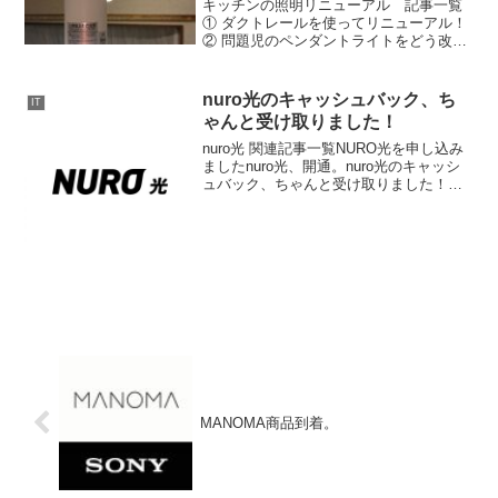
キッチンの照明リニューアル 記事一覧
① ダクトレールを使ってリニューアル！
② 問題児のペンダントライトをどう改善
して設置するか悩む③ ペンダントライ
ト、設置へ。システムキッチンの照明を
ダウンライト調にキッチンの照明を掃除
nuro光のキャッシュバック、ち
IT
して綺麗にしようと思...
ゃんと受け取りました！
nuro光 関連記事一覧NURO光を申し込み
ましたnuro光、開通。nuro光のキャッシ
ュバック、ちゃんと受け取りました！
nuro光でんわに変更しました。nuro光公
式サイトの35000円キャッシュバックキャ
ンペーンで加入して4か月、受け取...
MANOMA商品到着。