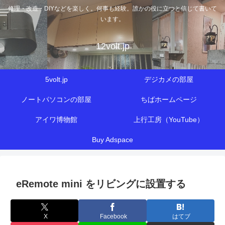
修理・改造・DIYなどを楽しく。何事も経験。誰かの役に立つと信じて書いて
います。
12volt.jp
5volt.jp
デジカメの部屋
ノートパソコンの部屋
ちばホームページ
アイワ博物館
上行工房（YouTube）
Buy Adspace
eRemote mini をリビングに設置する
X
Facebook
はてブ