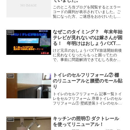
ていました。
このところ当ブログを閲覧するとエラー
コードの羅列が表示されていました。ご
覧になった方、ご迷惑をおかけいたしま
した。ブログを表示しないだけならまだ
しも、エラーコードを世界に公開すると
はどういう了見だ、と思いながら調べて
なぜこのタイミング？ 年末年始
DIY
みると、原因はWordP...
テレビが見れないのは嫁さんが困
る！ 年明けはおしょうバズTV
があるから私も困る！ – 上行工房
けど元旦のおしょうバズTV放送開始前後
に見れなくなったらもっと困ってたの
で、事前に問題解消できてむしろ良かっ
たのかも。#テレビ #アンテナ #DIY
トイレのセルフリフォーム⑦ 棚
DIY
のリニューアルと腰壁のモール貼
り
トイレのセルフリフォーム 記事一覧トイ
レをセルフリフォーム 序章トイレのセル
フリフォーム① 壁紙塗装トイレのセルフ
リフォーム② 便器の取りはずしトイレの
セルフリフォーム③ クッションフロアと
腰壁貼りトイレのセルフリフォーム④ 便
キッチンの照明① ダクトレール
DIY
器を戻しウォ...
を使ってリニューアル！