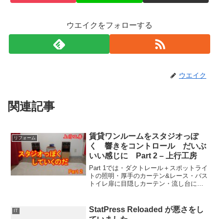
ウエイクをフォローする
ウエイク
関連記事
賃貸ワンルームをスタジオっぽ
リフォーム
く 響きをコントロール だいぶ
いい感じに Part 2 – 上行工房
Part 1では・ダクトレール＋スポットライ
トの照明・厚手のカーテン&レース・バス
トイレ扉に目隠しカーテン・流し台にロ
ールスクリーン・流し台取っ手にタオル
といった吸音対策を行いました。Part 2で
はさらに1:25 ・タオルを赤に 元のタオ...
StatPress Reloaded が悪さをし
IT