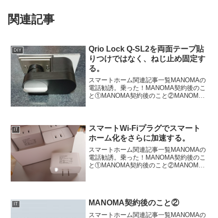
関連記事
Qrio Lock Q-SL2を両面テープ貼
DIY
りつけではなく、ねじ止め固定す
る。
スマートホーム関連記事一覧MANOMAの
電話勧誘。乗った！MANOMA契約後のこ
と①MANOMA契約後のこと②MANOMA
商品到着。eRemote mini をリビングに設
置するスマートWi-Fiプラグでスマートホ
ーム化をさらに加速する。ス...
スマートWi-Fiプラグでスマート
IT
ホーム化をさらに加速する。
スマートホーム関連記事一覧MANOMAの
電話勧誘。乗った！MANOMA契約後のこ
と①MANOMA契約後のこと②MANOMA
商品到着。eRemote mini をリビングに設
置するスマートWi-Fiプラグでスマートホ
ーム化をさらに加速する。ス...
MANOMA契約後のこと②
IT
スマートホーム関連記事一覧MANOMAの