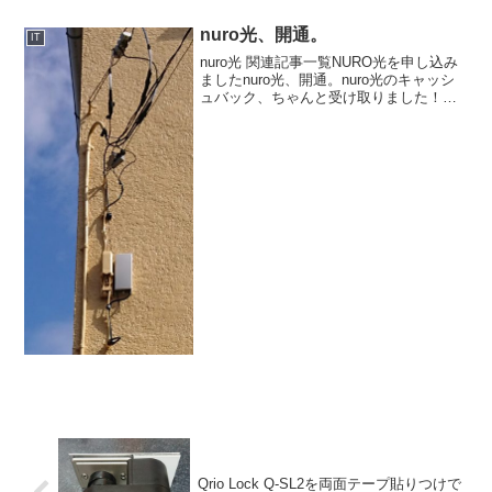
しも、エラーコードを世界に公開すると
はどういう了見だ、と思いながら調べて
nuro光、開通。
IT
みると、原因はWordP...
nuro光 関連記事一覧NURO光を申し込み
ましたnuro光、開通。nuro光のキャッシ
ュバック、ちゃんと受け取りました！
nuro光でんわに変更しました。今日は
nuro光の屋外工事の日。朝から家で待機
しています9時半過ぎゴンドラを積んだト
ラ...
Qrio Lock Q-SL2を両面テープ貼りつけで