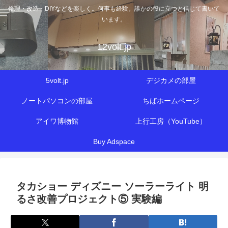
修理・改造・DIYなどを楽しく。何事も経験。誰かの役に立つと信じて書いて
います。
12volt.jp
5volt.jp
デジカメの部屋
ノートパソコンの部屋
ちばホームページ
アイワ博物館
上行工房（YouTube）
Buy Adspace
タカショー ディズニー ソーラーライト 明
るさ改善プロジェクト⑤ 実験編